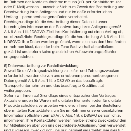
Im Rahmen der Kontaktaufnahme mit uns (z.B. per Kontaktformular
oder E-Mail) werden – ausschließlich zum Zweck der Bearbeitung und
Beantwortung Ihres Anliegens und nur im dafür erforderlichen
Umfang – personenbezogene Daten verarbeitet.
Rechtsgrundlage für die Verarbeitung dieser Daten ist unser
berechtigtes Interesse an der Beantwortung Ihres Anliegens gemäß
Art. 6 Abs. 1 lit. f DSGVO. Zielt Ihre Kontaktierung auf einen Vertrag ab,
so ist zusätzliche Rechtsgrundlage für die Verarbeitung Art. 6 Abs. 1 lit.
b DSGVO. Ihre Daten werden gelöscht, wenn sich aus den Umständen
entnehmen lässt, dass der betroffene Sachverhalt abschließend
geklärt ist und sofern keine gesetzlichen Aufbewahrungspflichten
entgegenstehen.
5) Datenverarbeitung zur Bestellabwicklung
Soweit für die Vertragsabwicklung zu Liefer- und Zahlungszwecken
erforderlich, werden die von uns erhobenen personenbezogenen
Daten gemäß Art. 6 Abs. 1 lit. b DSGVO an das beauftragte
Transportunternehmen und das beauftragte Kreditinstitut
weitergegeben.
Sofern wir Ihnen auf Grundlage eines entsprechenden Vertrages
Aktualisierungen für Waren mit digitalen Elementen oder für digitale
Produkte schulden, verarbeiten wir die von Ihnen bei der Bestellung
übermittelten Kontaktdaten, um Sie im Rahmen unserer gesetzlichen
Informationspflichten gemäß Art. 6 Abs. 1 lit. c DSGVO persönlich zu
informieren. Ihre Kontaktdaten werden hierbei streng zweckgebunden
für Mitteilungen über von uns geschuldete Aktualisierungen verwendet
und zu diesem Zweck durch uns nur insoweit verarbeitet, wie dies für