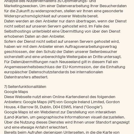
Analyse des Nutzerverhaltens zu Optimierungs- und
Marketingzwecken. Um einer Datenverarbeitung Ihrer Besucherdaten
für die Zukunft zu widersprechen, stellen wir Ihnen eine gesonderte
Widerspruchsmöglichkeit auf unserer Website bereit.
Daten werden an den Anbieter nur dann übertragen, wenn der Dienst
nicht selbst auf unseren Servern gehostet wird. Im Falle des
Selbsthostings unterbleibt eine Übermittlung von über den Dienst
erhobenen Daten an den Anbieter.
Sofern der Dienst nicht selbst auf unseren Servern gehostet wird,
haben wir mit dem Anbieter einen Auftragsverarbeitungsvertrag
geschlossen, der den Schutz der Daten unserer Seitenbesucher
sicherstellt und eine unberechtigte Weitergabe an Dritte untersagt.
Für Datenübermittlungen nach Neuseeland gilt in diesem Fall ein
Angemessenheitsbeschluss der EU-Kommssion, der die Einhaltung
europäischer Datenschutzstandards bei internationalen
Datentransfers attestiert.
7) Seitenfunktionalitäten
Google Maps
Diese Webseite nutzt einen Online-Kartendienst des folgenden
Anbieters: Google Maps (API) von Google Ireland Limited, Gordon
House, 4 Barrow St, Dublin, D04 E5W5, Irland (“Google”).
Google Maps ist ein Webdienst zur Darstellung von interaktiven
(Land-)Karten, um geographische Informationen visuell darzustellen.
Über die Nutzung dieses Dienstes wird Ihnen unser Standort angezeigt
und eine etwaige Anfahrt erleichtert.
Bereits beim Aufrufen derjenigen Unterseiten, in die die Karte von