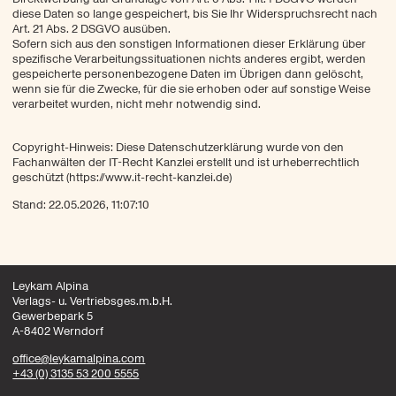
diese Daten so lange gespeichert, bis Sie Ihr Widerspruchsrecht nach
Art. 21 Abs. 2 DSGVO ausüben.
Sofern sich aus den sonstigen Informationen dieser Erklärung über
spezifische Verarbeitungssituationen nichts anderes ergibt, werden
gespeicherte personenbezogene Daten im Übrigen dann gelöscht,
wenn sie für die Zwecke, für die sie erhoben oder auf sonstige Weise
verarbeitet wurden, nicht mehr notwendig sind.
Copyright-Hinweis: Diese Datenschutzerklärung wurde von den
Fachanwälten der IT-Recht Kanzlei erstellt und ist urheberrechtlich
geschützt (https://www.it-recht-kanzlei.de)
Stand: 22.05.2026, 11:07:10
Leykam Alpina
Verlags- u. Vertriebsges.m.b.H.
Gewerbepark 5
A-8402 Werndorf
office@leykamalpina.com
+43 (0) 3135 53 200 5555