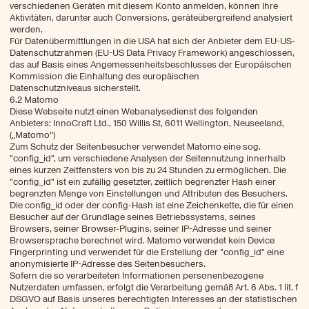
Unsere Philosophie
verschiedenen Geräten mit diesem Konto anmelden, können Ihre
Aktivitäten, darunter auch Conversions, geräteübergreifend analysiert
Nachhaltig ausgewählt
werden.
Für Datenübermittlungen in die USA hat sich der Anbieter dem EU-US-
Trendradar
Datenschutzrahmen (EU-US Data Privacy Framework) angeschlossen,
das auf Basis eines Angemessenheitsbeschlusses der Europäischen
Für Retail Kunden
Kommission die Einhaltung des europäischen
Unser Sortiment
Datenschutzniveaus sicherstellt.
6.2 Matomo
Kataloge
Diese Webseite nutzt einen Webanalysedienst des folgenden
Anbieters: InnoCraft Ltd., 150 Willis St, 6011 Wellington, Neuseeland,
Für B2B Kunden
(„Matomo“)
Zum Schutz der Seitenbesucher verwendet Matomo eine sog.
Unsere Werbeprodukte
"config_id", um verschiedene Analysen der Seitennutzung innerhalb
eines kurzen Zeitfensters von bis zu 24 Stunden zu ermöglichen. Die
DenkZettel® Konfigurator
"config_id" ist ein zufällig gesetzter, zeitlich begrenzter Hash einer
begrenzten Menge von Einstellungen und Attributen des Besuchers.
Die config_id oder der config-Hash ist eine Zeichenkette, die für einen
Anfrage
Kontakt
Besucher auf der Grundlage seines Betriebssystems, seines
Browsers, seiner Browser-Plugins, seiner IP-Adresse und seiner
Browsersprache berechnet wird. Matomo verwendet kein Device
DE
EN
Fingerprinting und verwendet für die Erstellung der "config_id" eine
anonymisierte IP-Adresse des Seitenbesuchers.
Sofern die so verarbeiteten Informationen personenbezogene
Webshop
Nutzerdaten umfassen, erfolgt die Verarbeitung gemäß Art. 6 Abs. 1 lit. f
DSGVO auf Basis unseres berechtigten Interesses an der statistischen