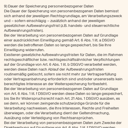
9) Dauer der Speicherung personenbezogener Daten
Die Dauer der Speicherung von personenbezogenen Daten bemisst
sich anhand der jeweiligen Rechtsgrundlage, am Verarbeitungszweck
und – sofern einschlägig – zusätzlich anhand der jeweiligen
gesetzlichen Aufbewahrungsfrist (z.B. handels- und steuerrechtliche
Aufbewahrungsfristen).
Bei der Verarbeitung von personenbezogenen Daten auf Grundlage
einer ausdrücklichen Einwilligung gemäß Art. 6 Abs. 1 lit. a DSGVO
werden die betroffenen Daten so lange gespeichert, bis Sie Ihre
Einwilligung widerrufen.
Existieren gesetzliche Aufbewahrungsfristen für Daten, die im Rahmen
rechtsgeschäftlicher bzw. rechtsgeschäftsähnlicher Verpflichtungen
auf der Grundlage von Art. 6 Abs. 1 lit. b DSGVO verarbeitet werden,
werden diese Daten nach Ablauf der Aufbewahrungsfristen
routinemäßig gelöscht, sofern sie nicht mehr zur Vertragserfüllung
oder Vertragsanbahnung erforderlich sind und/oder unsererseits kein
berechtigtes Interesse an der Weiterspeicherung fortbesteht.
Bei der Verarbeitung von personenbezogenen Daten auf Grundlage
von Art. 6 Abs. 1 lit. f DSGVO werden diese Daten so lange gespeichert,
bis Sie Ihr Widerspruchsrecht nach Art. 21 Abs. 1 DSGVO ausüben, es
sei denn, wir können zwingende schutzwürdige Gründe für die
Verarbeitung nachweisen, die Ihre Interessen, Rechte und Freiheiten
überwiegen, oder die Verarbeitung dient der Geltendmachung,
Ausübung oder Verteidigung von Rechtsansprüchen.
Bei der Verarbeitung von personenbezogenen Daten zum Zwecke der
Direktwerbung auf Grundlage von Art. 6 Abs. 1 lit. f DSGVO werden