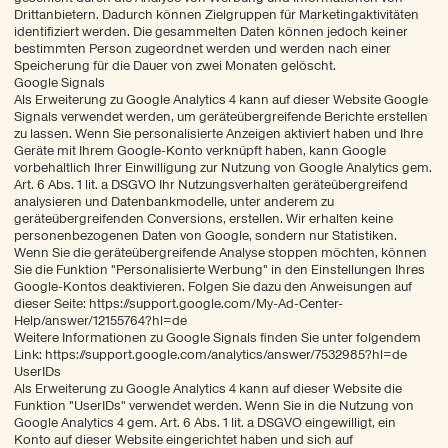
Drittanbietern. Dadurch können Zielgruppen für Marketingaktivitäten
identifiziert werden. Die gesammelten Daten können jedoch keiner
bestimmten Person zugeordnet werden und werden nach einer
Speicherung für die Dauer von zwei Monaten gelöscht.
Google Signals
Als Erweiterung zu Google Analytics 4 kann auf dieser Website Google
Signals verwendet werden, um geräteübergreifende Berichte erstellen
zu lassen. Wenn Sie personalisierte Anzeigen aktiviert haben und Ihre
Geräte mit Ihrem Google-Konto verknüpft haben, kann Google
vorbehaltlich Ihrer Einwilligung zur Nutzung von Google Analytics gem.
Art. 6 Abs. 1 lit. a DSGVO Ihr Nutzungsverhalten geräteübergreifend
analysieren und Datenbankmodelle, unter anderem zu
geräteübergreifenden Conversions, erstellen. Wir erhalten keine
personenbezogenen Daten von Google, sondern nur Statistiken.
Wenn Sie die geräteübergreifende Analyse stoppen möchten, können
Sie die Funktion "Personalisierte Werbung" in den Einstellungen Ihres
Google-Kontos deaktivieren. Folgen Sie dazu den Anweisungen auf
dieser Seite: https://support.google.com/My-Ad-Center-
Help/answer/12155764?hl=de
Weitere Informationen zu Google Signals finden Sie unter folgendem
Link: https://support.google.com/analytics/answer/7532985?hl=de
UserIDs
Als Erweiterung zu Google Analytics 4 kann auf dieser Website die
Funktion "UserIDs" verwendet werden. Wenn Sie in die Nutzung von
Wir Kurator:innen
Google Analytics 4 gem. Art. 6 Abs. 1 lit. a DSGVO eingewilligt, ein
Konto auf dieser Website eingerichtet haben und sich auf