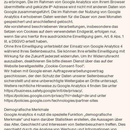
zu erbringen. Die im Rahmen von Google Analytics von Ihrem Browser
übermittelte und gekürzte IP-Adresse wird nicht mit anderen Daten von
Google zusammengeführt. Die im Rahmen der Nutzung von Google
Analytics 4 erhobenen Daten werden für die Dauer von zwei Monaten
gespeichert und anschließend gelöscht.
Alle vorstehend beschriebenen Verarbeitungen, insbesondere das
Setzen von Cookies auf dem verwendeten Endgerät, erfolgen nur,
wenn Sie uns hierfür Ihre ausdrückliche Einwilligung gem. Art. 6 Abs. 1
lit. a DSGVO erteilt haben.
Ohne Ihre Einwilligung unterbleibt der Einsatz von Google Analytics 4
während Ihres Seitenbesuchs. Sie können Ihre erteilte Einwilligung mit
Wirkung für die Zukunft jederzeit widerrufen. Um Ihr Widerrufsrecht
auszuüben, deaktivieren Sie bitte diesen Dienst über das auf der
Website bereitgestellte „Cookie-Consent-Tool“.
Wir haben mit Google einen Auftragsverarbeitungsvertrag
geschlossen, der den Schutz der Daten unserer Seitenbesucher
sicherstellt und eine unberechtigte Weitergabe an Dritte untersagt.
Weitere rechtliche Hinweise zu Google Analytics 4 finden Sie unter
https://business.safety.google/intl/de/privacy/,
https://policies.google.com/privacy?hl=de&gl=de und unter
https://policies.google.com/technologies/partner-sites
Demografische Merkmale
Google Analytics 4 nutzt die spezielle Funktion „demografische
Merkmale“ und kann darüber Statistiken erstellen, die Aussagen über
das Alter, Geschlecht und Interessen von Seitenbesuchern treffen. Dies
geschieht durch die Analyse von Werbung und Informationen von