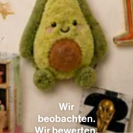
Wir Kurator:innen
Unsere Philosophie
Nachhaltig ausgewählt
Trendradar
Für Retail Kunden
Wir
Unser Sortiment
beobachten.
Kataloge
Wir bewerten.
Für B2B Kunden