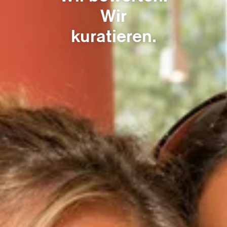
Unsere Werbeprodukte
Wir
DenkZettel® Konfigurator
kuratieren.
Anfrage
Kontakt
DE
EN
Webshop