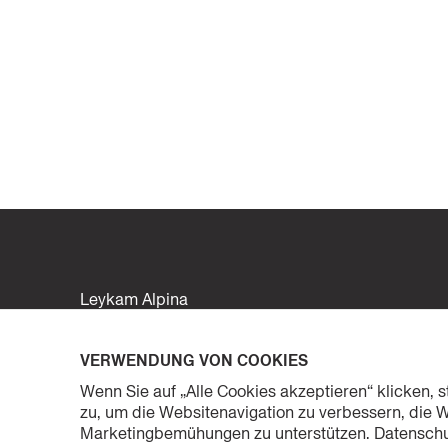
Leykam Alpina
Verlags- u. Vertriebsges.m.b.H.
Gewerbepark 5
VERWENDUNG VON COOKIES
A-8402 Werndorf
Wenn Sie auf „Alle Cookies akzeptieren“ klicken,
office@leykamalpina.com
zu, um die Websitenavigation zu verbessern, die 
+43 (0) 3135 53 200 5555
Marketingbemühungen zu unterstützen. Datensch