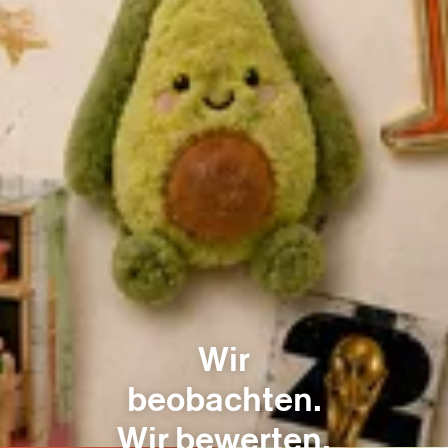
Wir Kurator:innen
Unsere Philosophie
Nachhaltig ausgewählt
Trendradar
Für Retail Kunden
Wir
Unser Sortiment
beobachten.
Kataloge
Wir bewerten.
Für B2B Kunden