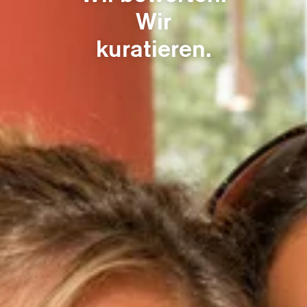
Unsere Werbeprodukte
Wir
DenkZettel® Konfigurator
kuratieren.
Anfrage
Kontakt
DE
EN
Webshop