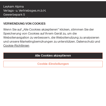
Leykam Alpina
Verlags- u. Vertriebsges.m.b.H.
Gewerbepark 5
A-8402 Werndorf
VERWENDUNG VON COOKIES
office@leykamalpina.com
Wenn Sie auf „Alle Cookies akzeptieren“ klicken, stimmen Sie der
+43 (0) 3135 53 200 5555
Speicherung von Cookies auf Ihrem Gerät zu, um die
Websitenavigation zu verbessern, die Websitenutzung zu analysieren
Folgen Sie uns!
und unsere Marketingbemühungen zu unterstützen. Datenschutz und
Cookie-Richtlinien
Facebook
Instagram
FAQ's
Alle Cookies akzeptieren
Datenschutzerklärung
Cookie-Einstellungen
Impressum
Allgemeine Geschäftsbedingungen
Datenschutz-Präferenz-Center
© Leykam Alpina, 2026
Leykam
Alpina