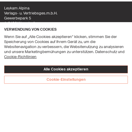
Leykam Alpina
Verlags- u. Vertriebsges.m.b.H.
Gewerbepark 5
A-8402 Werndorf
VERWENDUNG VON COOKIES
office@leykamalpina.com
Wenn Sie auf „Alle Cookies akzeptieren“ klicken, stimmen Sie der
+43 (0) 3135 53 200 5555
Speicherung von Cookies auf Ihrem Gerät zu, um die
Websitenavigation zu verbessern, die Websitenutzung zu analysieren
Folgen Sie uns!
und unsere Marketingbemühungen zu unterstützen. Datenschutz und
Cookie-Richtlinien
Facebook
Instagram
FAQ's
Alle Cookies akzeptieren
Datenschutzerklärung
Cookie-Einstellungen
Impressum
Allgemeine Geschäftsbedingungen
Datenschutz-Präferenz-Center
© Leykam Alpina, 2026
Leykam
Alpina