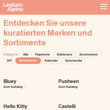
Entdecken Sie unsere
kuratierten Marken und
Sortimente
Alle
Papeterie
Stationery
Accessoires
Kategorie
DIY
Notizbücher
Kalender
Geschenke
Bluey
Pusheen
Notizbücher
Stationery
Notizbücher
Stationery
Zum Katalog
Zum Katalog
Hello Kitty
Castelli
Notizbücher
Stationery
Notizbücher