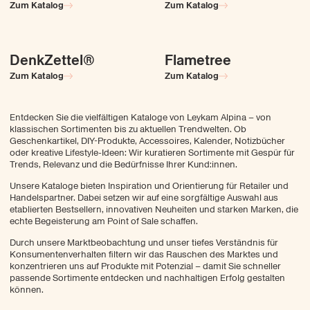
Zum Katalog
Zum Katalog
Wir Kurator:innen
DenkZettel®
Flametree
Unsere Philosophie
Notizbücher
Notizbücher
Stationery
Zum Katalog
Zum Katalog
Nachhaltig ausgewählt
Trendradar
Entdecken Sie die vielfältigen Kataloge von Leykam Alpina – von
Für Retail Kunden
klassischen Sortimenten bis zu aktuellen Trendwelten. Ob
Geschenkartikel, DIY-Produkte, Accessoires, Kalender, Notizbücher
Unser Sortiment
oder kreative Lifestyle-Ideen: Wir kuratieren Sortimente mit Gespür für
Kataloge
Trends, Relevanz und die Bedürfnisse Ihrer Kund:innen.
Für B2B Kunden
Unsere Kataloge bieten Inspiration und Orientierung für Retailer und
Handelspartner. Dabei setzen wir auf eine sorgfältige Auswahl aus
Unsere Werbeprodukte
etablierten Bestsellern, innovativen Neuheiten und starken Marken, die
echte Begeisterung am Point of Sale schaffen.
DenkZettel® Konfigurator
Durch unsere Marktbeobachtung und unser tiefes Verständnis für
Konsumentenverhalten filtern wir das Rauschen des Marktes und
konzentrieren uns auf Produkte mit Potenzial – damit Sie schneller
Anfrage
Kontakt
passende Sortimente entdecken und nachhaltigen Erfolg gestalten
können.
DE
EN