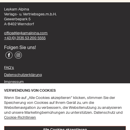
Leykam Alpina
Webshop
Verlags- u. Vertriebsges.m.b.H.
Gewerbepark 5
A-8402 Werndorf
office@leykamalpina.com
+43 (0) 3135 53 200 5555
Folgen Sie uns!
Facebook
Instagram
FAQ's
Datenschutzerklärung
Impressum
Allgemeine Geschäftsbedingungen
VERWENDUNG VON COOKIES
Datenschutz-Präferenz-Center
Wenn Sie auf „Alle Cookies akzeptieren“ klicken, stimmen Sie der
Speicherung von Cookies auf Ihrem Gerät zu, um die
© Leykam Alpina, 2026
Websitenavigation zu verbessern, die Websitenutzung zu analysieren
und unsere Marketingbemühungen zu unterstützen. Datenschutz und
Leykam
Alpina
Cookie-Richtlinien
Alle Cookies akzeptieren